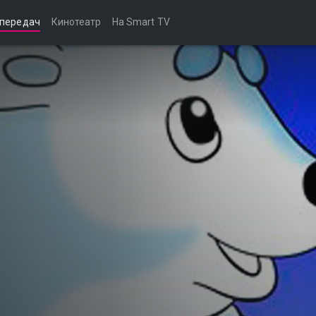
 передач
Кинотеатр
На Smart TV