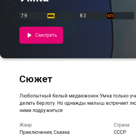
7.9
8.3
Смотреть
Сюжет
Любопытный белый медвежонок Умка только учит
делать берлогу. Но однажды малыш встречает люд
ними подружиться
Жанр
Страна
Приключения, Сказка
СССР