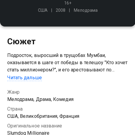
16+
США
2008
Мелодрама
Сюжет
Подросток, выросший в трущобах Мумбаи,
оказывается в шаге от победы в телешоу "Кто хочет
стать миллионером?", и его арестовывают по
подозрению в мошенничестве. Тогда ему
Читать дальше
приходится открыть историю своей жизни и
причину, по которой он попал на игру
Жанр
Мелодрама, Драма, Комедия
Страна
США, Великобритания, Франция
Оригинальное название
Slumdog Millionaire