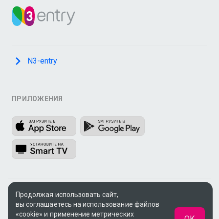
N3-entry
ПРИЛОЖЕНИЯ
Продолжая использовать сайт,
© 2009 - 2026, ООО «Медиа Системы»
вы соглашаетесь на использование файлов
Поддержка:
support@n3.ru
«cookie» и применение метрических
ОК