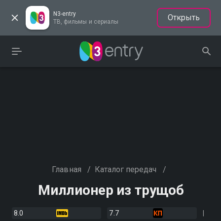
N3-entry
Открыть
ТВ, фильмы и сериалы
Главная
/
Каталог передач
/
Миллионер из трущоб
8.0
7.7