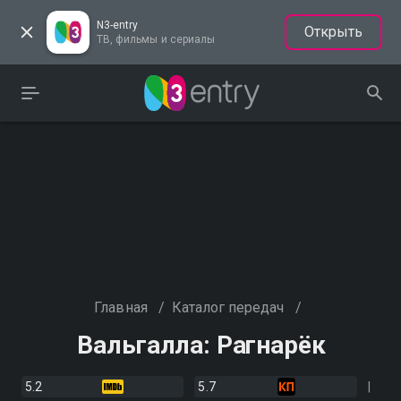
N3-entry
Открыть
ТВ, фильмы и сериалы
Главная
/
Каталог передач
/
Вальгалла: Рагнарёк
5.2
5.7