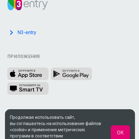
N3-entry
ПРИЛОЖЕНИЯ
Продолжая использовать сайт,
© 2009 - 2026, ООО «Медиа Системы»
вы соглашаетесь на использование файлов
Поддержка:
support@n3.ru
«cookie» и применение метрических
ОК
программ в соответствии
UUID: d9bed8d2-e1f5-4e86-9bee-3a16d4877645