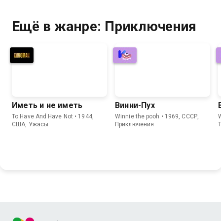
Ещё в жанре: Приключения
Иметь и не иметь
Винни-Пух
To Have And Have Not • 1944,
Winnie the pooh • 1969, СССР,
США, Ужасы
Приключения
T