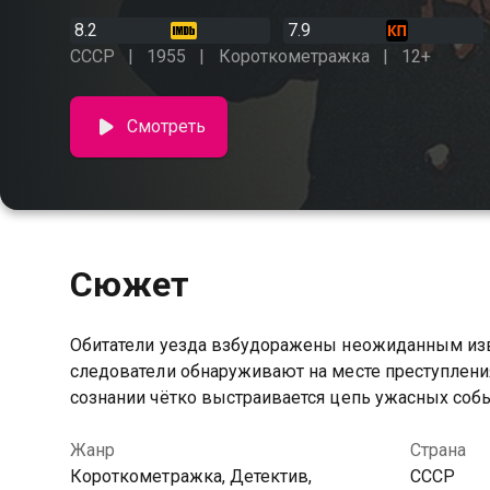
8.2
7.9
СССР
1955
Короткометражка
12+
Смотреть
Сюжет
Обитатели уезда взбудоражены неожиданным изве
следователи обнаруживают на месте преступлени
сознании чётко выстраивается цепь ужасных соб
Жанр
Страна
Короткометражка, Детектив,
СССР