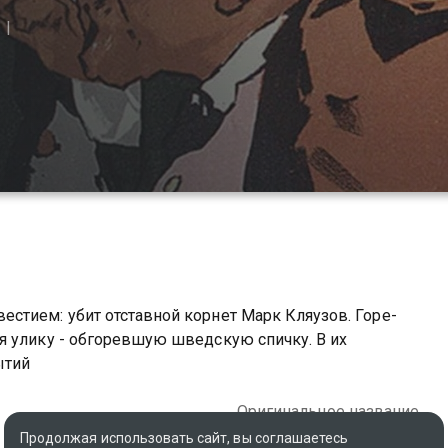
стием: убит отставной корнет Марк Кляузов. Горе-
я улику - обгоревшую шведскую спичку. В их
ытий
Оригинальное название
The Swedish Match
Продолжая использовать сайт, вы соглашаетесь