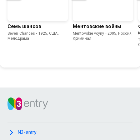
Семь шансов
Ментовские войны
Seven Chances • 1925, США,
Mentovskie voyny • 2005, Россия,
Мелодрама
Криминал
T
N3-entry