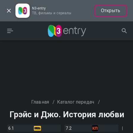
N3-entry
Открыть
ТВ, фильмы и сериалы
Главная
/
Каталог передач
/
Грэйс и Джо. История любви
6.1
7.2