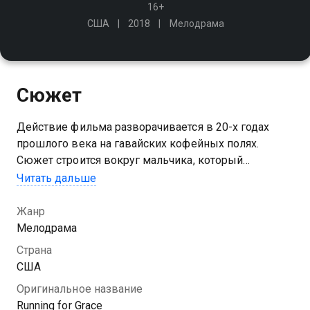
16+
США
2018
Мелодрама
Сюжет
Действие фильма разворачивается в 20-х годах
прошлого века на гавайских кофейных полях.
Сюжет строится вокруг мальчика, который
преодолевает препятствия на пути к запретной
Читать дальше
любви
Жанр
Мелодрама
Страна
США
Оригинальное название
Running for Grace