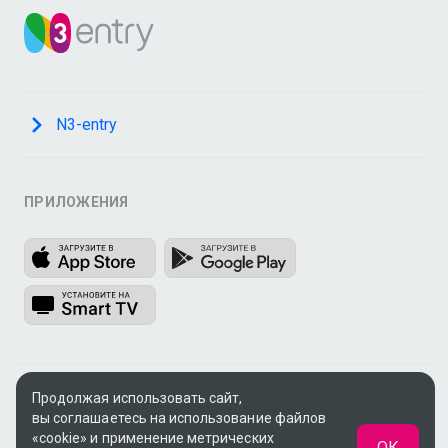
N3-entry
ПРИЛОЖЕНИЯ
Продолжая использовать сайт,
© 2009 - 2026, ООО «Медиа Системы»
вы соглашаетесь на использование файлов
Поддержка:
support@n3.ru
«cookie» и применение метрических
ОК