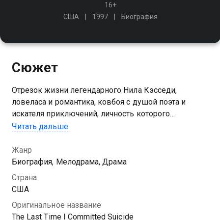
16+
США
1997
Биография
Сюжет
Отрезок жизни легендарного Нила Кэсседи,
ловеласа и романтика, ковбоя с душой поэта и
искателя приключений, личность которого
послужила прообразом для героев многих книг
Читать дальше
Жанр
Биография, Мелодрама, Драма
Страна
США
Оригинальное название
The Last Time I Committed Suicide