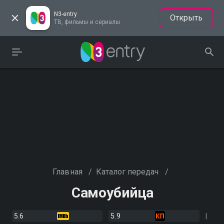
N3-entry
Открыть
ТВ, фильмы и сериалы
Главная
/
Каталог передач
/
Самоубийца
5.6
5.9