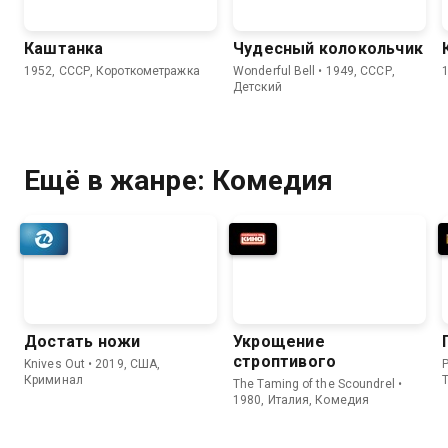
Каштанка
Чудесный колокольчик
1952, СССР, Короткометражка
Wonderful Bell • 1949, СССР,
Детский
Ещё в жанре: Комедия
Достать ножи
Укрощение
строптивого
Knives Out • 2019, США,
P
Криминал
The Taming of the Scoundrel •
1980, Италия, Комедия