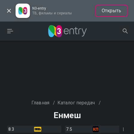
N3-entry
Открыть
ТВ, фильмы и сериалы
Главная
/
Каталог передач
/
Енмеш
8.3
7.5