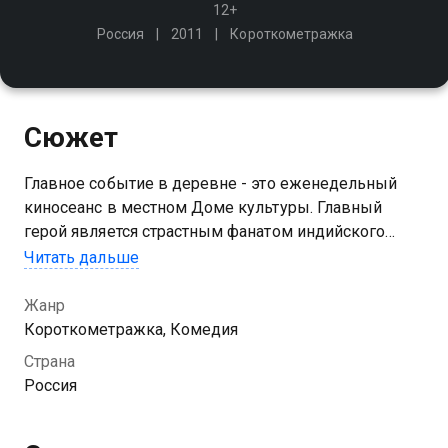
12+
Россия
2011
Короткометражка
Сюжет
Главное событие в деревне - это еженедельный
киносеанс в местном Доме культуры. Главный
герой является страстным фанатом индийского
кино. Но попасть на просмотр новой ленты совсем
Читать дальше
не просто
Жанр
Короткометражка, Комедия
Страна
Россия