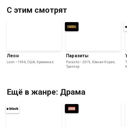
решает дать показания в пользу
Габриэля
С этим смотрят
Леон
Паразиты
Leon • 1994, США, Криминал
Parasite • 2019, Южная Корея,
T
Триллер
Ещё в жанре: Драма