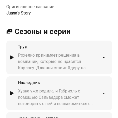
Оригинальное название
Juana's Story
Сезоны и серии
Труд
Рохелио принимает решения в
компании, которые не нравятся
Карлосу. Дженни ставит Ядиру на
место. Габриэля привлекают к
ответственности как опасного
Наследник
преступника. У Хуаны начинаются
Хуана уже родила, и Габриэль с
схватки, и она рожает прекрасного
помощью Сальвадора сможет
мальчика
поговорить с ней и познакомиться с
её ребёнком. Мануэль
предупреждает Давида о планах