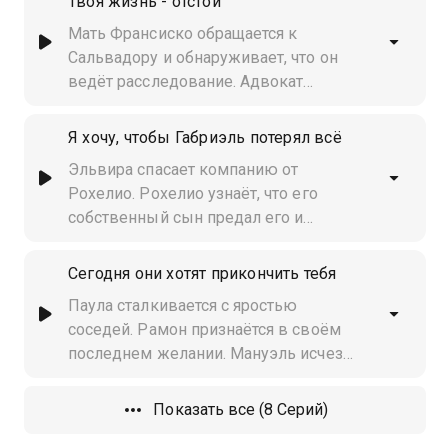
Твоя жизнь - отстой
Рохелио. Энрикета планирует
Мать Франсиско обращается к
сюрприз, чтобы очаровать Фелипе.
Сальвадору и обнаруживает, что он
Камила портит день Пауле и Рохелио
ведёт расследование. Адвокат
Габриэль уверяет её, что планы
Рохелио рухнут. Давид признаётся
Я хочу, чтобы Габриэль потерял всё
Дани в любви. Паула запугивает
Эльвира спасает компанию от
Хуану, чтобы та сбежала. Габриэля
Рохелио. Рохелио узнаёт, что его
выпускают из тюрьмы до суда
собственный сын предал его и
перешёл на сторону Габриэля.
Дженни прощает Сальвадора, и он
Сегодня они хотят прикончить тебя
просит её выйти за него замуж.
Паула сталкивается с яростью
Рохелио сталкивается с Камилой,
соседей. Рамон признаётся в своём
обвиняя её в предательстве
последнем желании. Мануэль исчез,
так как Рохелио похитил его, чтобы
отомстить за собственного сына. Это
Показать все (8 Серий)
доводит до отчаяния Камилу, которая