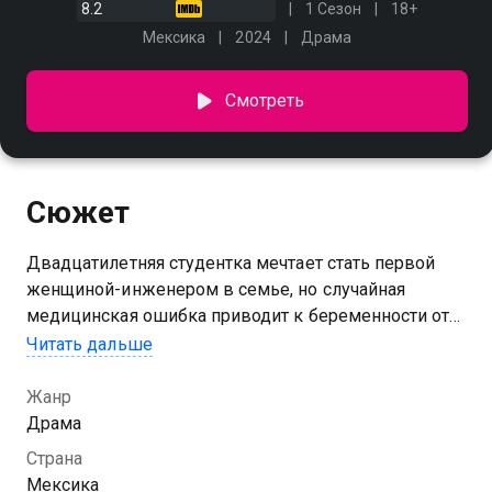
8.2
1 Сезон
18+
Мексика
2024
Драма
Смотреть
Сюжет
Двадцатилетняя студентка мечтает стать первой
женщиной-инженером в семье, но случайная
медицинская ошибка приводит к беременности от
незнакомого мужчины. Теперь ей предстоит
Читать дальше
решить, как жить дальше
Жанр
Драма
Страна
Мексика