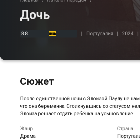
Дочь
8.8
Португалия
2024
Сюжет
После единственной ночи с Элоизой Паулу не нам
что она беременна. Столкнувшись со статусом нел
Элоиза решает отдать ребёнка на усыновление
Жанр
Страна
Драма
Португал