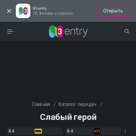
N3-entry
Открыть
ТВ, фильмы и сериалы
Главная
/
Каталог передач
/
Слабый герой
8.4
8.4