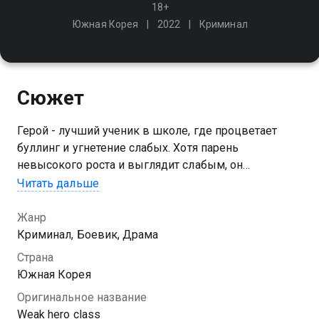
18+
Южная Корея
2022
Криминал
Сюжет
Герой - лучший ученик в школе, где процветает
буллинг и угнетение слабых. Хотя парень
невысокого роста и выглядит слабым, он
использует интеллект, чтобы бороться с насилием
Читать дальше
внутри и за пределами учебного заведения
Жанр
Криминал, Боевик, Драма
Страна
Южная Корея
Оригинальное название
Weak hero class