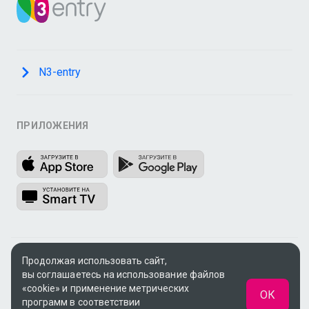
N3-entry
ПРИЛОЖЕНИЯ
Продолжая использовать сайт,
© 2009 - 2026, ООО «Медиа Системы»
вы соглашаетесь на использование файлов
Поддержка:
support@n3.ru
«cookie» и применение метрических
ОК
программ в соответствии
UUID: c4cacbab-f8bb-42b1-b838-c4016b0595e3