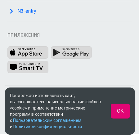
N3-entry
ПРИЛОЖЕНИЯ
Продолжая использовать сайт,
© 2009 - 2026, ООО «Медиа Системы»
вы соглашаетесь на использование файлов
Поддержка:
support@n3.ru
«cookie» и применение метрических
ОК
программ в соответствии
UUID: 6b56d89d-c428-4416-9da5-20219583c1dc
с
Пользовательским соглашением
v3.8.14
|
SSR
и
Политикой конфиденциальности