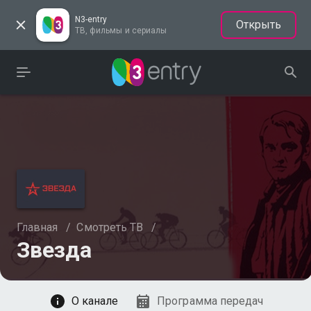
N3-entry
Открыть
ТВ, фильмы и сериалы
Главная
/
Смотреть ТВ
/
Звезда
Смотреть
О канале
Программа передач