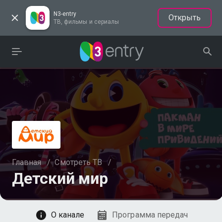
N3-entry
Открыть
ТВ, фильмы и сериалы
Главная
/
Смотреть ТВ
/
Детский мир
Смотреть
О канале
Программа передач