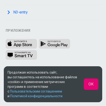
N3-entry
ПРИЛОЖЕНИЯ
Продолжая использовать сайт,
© 2009 - 2026, ООО «Медиа Системы»
вы соглашаетесь на использование файлов
«cookie» и применение метрических
ОК
Поддержка:
support@n3.ru
программ в соответствии
с
Пользовательским соглашением
UUID: 848ffcc1-6310-4d65-9941-090a757bb9de
и
Политикой конфиденциальности
v3.8.14
|
SSR