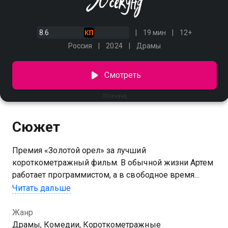
8.6
19 мин
12+
Россия
2024
Драмы
Смотреть
30 секунд
Сюжет
Премия «Золотой орел» за лучший
короткометражный фильм. В обычной жизни Артем
работает программистом, а в свободное время
посвящает себя волонтерству. Мужчина
Читать дальше
перевоплощается в больничного клоуна Рината и
навещает детей, которые не покидают стен клиники.
Жанр
Но найти контакт удается не с каждым ребенком.
Драмы, Комедии, Короткометражные