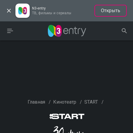
N3-entry
Открыть
ТВ, фильмы и сериалы
Главная
/
Кинотеатр
/
START
/