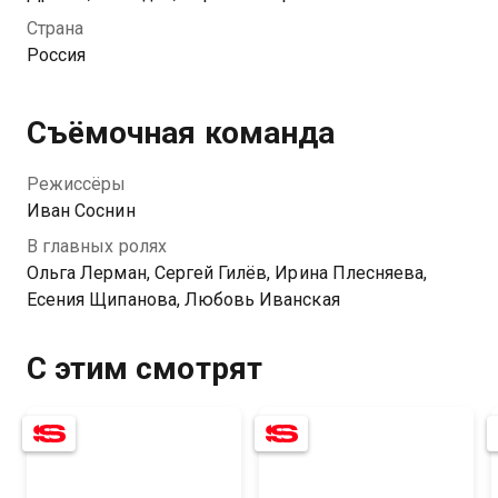
Маленькая Варя уже очень давно не смеялась.
Страна
Оказывается, к ней редко приходит мама, и мужчина
Россия
хочет это исправить. Ведь поддержка клоуна не
заменит родительской любви.
Съёмочная команда
Режиссёры
Иван Соснин
В главных ролях
Ольга Лерман, Сергей Гилёв, Ирина Плесняева,
Есения Щипанова, Любовь Иванская
7.0
4.5
8.1
С этим смотрят