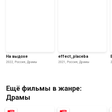
На выдохе
effect_placeba
2022, Россия, Драмы
2021, Россия, Драмы
Ещё фильмы в жанре:
5.7
8.1
5.6
4.8
Драмы