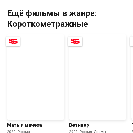
Ещё фильмы в жанре:
7.0
6.8
Короткометражные
Мать и мачеха
Ветивер
2022, Россия,
2023, Россия, Драмы