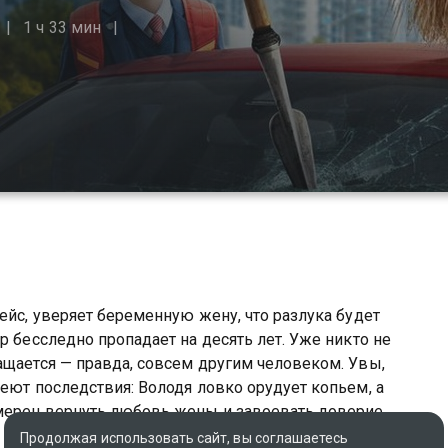
1 ч 33 мин
ейс, уверяет беременную жену, что разлука будет
р бесследно пропадает на десять лет. Уже никто не
ащается — правда, совсем другим человеком. Увы,
еют последствия: Володя ловко орудует копьем, а
амерен вернуть любовь жены и завоевать доверие
орой шанс?
Продолжая использовать сайт, вы соглашаетесь