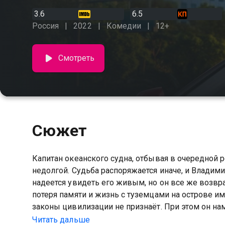
3.6
6.5
Россия
2022
Комедии
12+
Смотреть
Сюжет
Капитан океанского судна, отбывая в очередной р
недолгой. Судьба распоряжается иначе, и Владими
надеется увидеть его живым, но он все же возвр
потеря памяти и жизнь с туземцами на острове им
законы цивилизации не признаёт. При этом он н
сына. Сумеет ли герой отстоять свое право на вт
Читать дальше