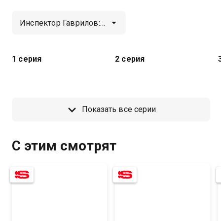
1 серия
2 серия
Показать все серии
С этим смотрят
7.8
6.2
7.8
6.1