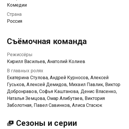
Однако легенда авантюриста вновь оказывается
Комедии
под угрозой. К очередному расследованию
Страна
присоединяется опытная сыщица из столицы
Россия
Кристина. Медному придется перехитрить
проницательную москвичку, чтобы сохранить
должность и свободу.
Съёмочная команда
Посмотреть онлайн 1 сезон сериала Инспектор
Режиссёры
Гаврилов вы можете совершенно бесплатно в
Кирилл Васильев, Анатолий Колиев
хорошем HD качестве на N3-entry
В главных ролях
Екатерина Стулова, Андрей Курносов, Алексей
Гуськов, Алексей Демидов, Михаил Павлик, Виктор
Добронравов, Софья Каштанова, Денис Власенко,
Наталья Земцова, Омар Алибутаев, Виктория
Заболотная, Павел Савинков, Алиса Стасюк
Сезоны и серии