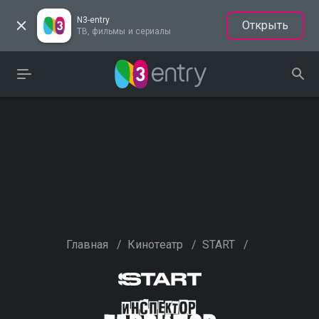
N3-entry
Открыть
ТВ, фильмы и сериалы
Главная
/
Кинотеатр
/
START
/