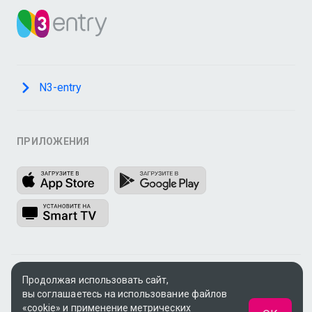
N3-entry
ПРИЛОЖЕНИЯ
© 2009 - 2026, ООО «Медиа Системы»
Продолжая использовать сайт,
вы соглашаетесь на использование файлов
Поддержка:
support@n3.ru
«cookie» и применение метрических