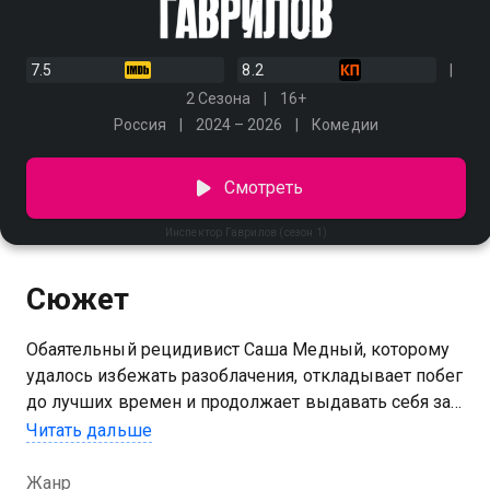
7.5
8.2
2 Сезона
16+
Россия
2024 – 2026
Комедии
Смотреть
Инспектор Гаврилов (сезон 1)
Сюжет
Обаятельный рецидивист Саша Медный, которому
удалось избежать разоблачения, откладывает побег
до лучших времен и продолжает выдавать себя за
начальника полиции. В Усть-Шахтинске у него есть
Читать дальше
все, чего так не хватало на криминальном пути:
семья, любимое дело, признание окружающих.
Жанр